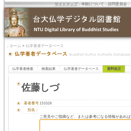
サイトマップ
．
本館について
．
諮問委員会
．
．
ホーム
>
仏学著者データベース
仏学著者検索
検索結果
仏学著者データベース
資料改正
佐藤しづ
著者番号
153328
別名：
ご意見やご指摘など、または参考になる情報があれば