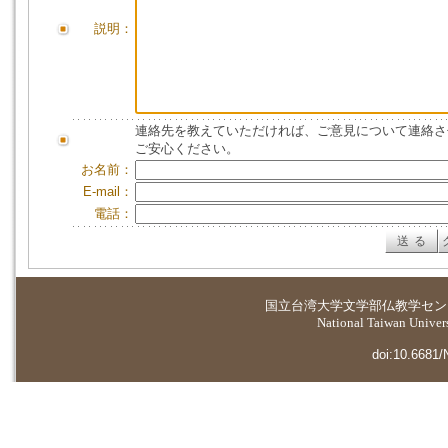
説明：
連絡先を教えていただければ、ご意見について連絡さ
ご安心ください。
お名前：
E-mail：
電話：
国立台湾大学
文学部仏教学セン
National Taiwan Universi
doi:10.6681