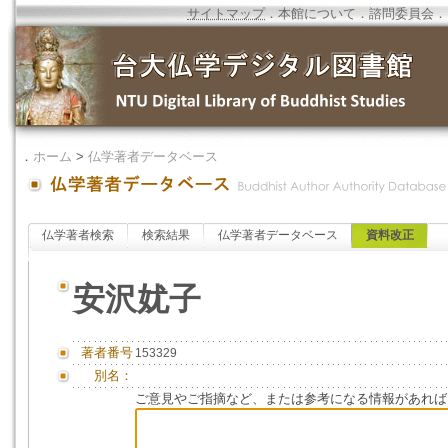
サイトマップ
．
本館について
．
諮問委員会
．
．
ホーム
>
仏学著者データベース
仏学著者検索
検索結果
仏学著者データベース
資料改正
安沢㚭子
著者番号
153329
別名：
ご意見やご指摘など、または参考になる情報があれば