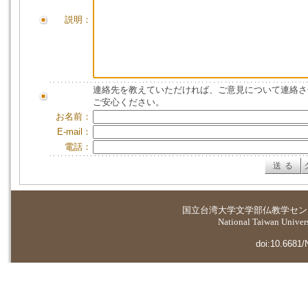
説明：
連絡先を教えていただければ、ご意見について連絡さ
ご安心ください。
お名前：
E-mail：
電話：
国立台湾大学
文学部仏教学セン
National Taiwan Universi
doi:10.6681