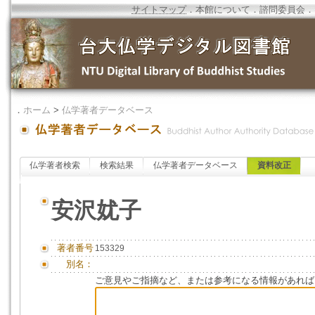
サイトマップ
．
本館について
．
諮問委員会
．
．
ホーム
>
仏学著者データベース
仏学著者検索
検索結果
仏学著者データベース
資料改正
安沢㚭子
著者番号
153329
別名：
ご意見やご指摘など、または参考になる情報があれば