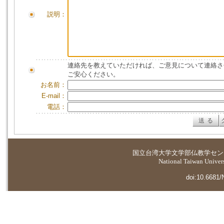
説明：
連絡先を教えていただければ、ご意見について連絡さ
ご安心ください。
お名前：
E-mail：
電話：
国立台湾大学
文学部仏教学セン
National Taiwan Universi
doi:10.6681