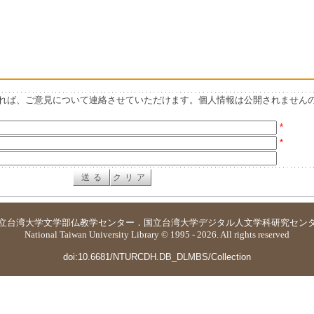
れば、ご意見について連絡させていただけます。個人情報は公開されません
*
*
立台湾大学
文学部仏教学センター
．
国立台湾大学デジタル人文学科研究セン
National Taiwan University Library © 1995 - 2026. All rights reserved
doi:10.6681/NTURCDH.DB_DLMBS/Collection