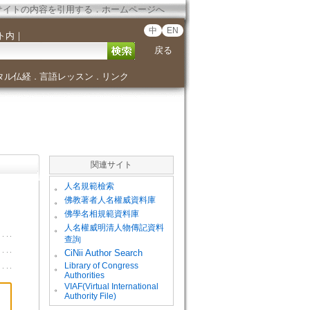
サイトの内容を引用する
．
ホームページへ
中
EN
ト内
｜
戻る
タル仏経
言語レッスン
リンク
．
．
関連サイト
。
人名規範檢索
。
佛教著者人名權威資料庫
。
佛學名相規範資料庫
。
人名權威明清人物傳記資料
查詢
。
CiNii Author Search
Library of Congress
。
Authorities
VIAF(Virtual International
。
Authority File)