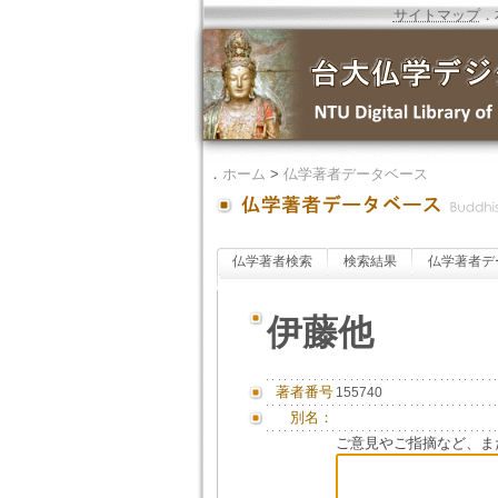
サイトマップ
．
．
ホーム
>
仏学著者データベース
仏学著者検索
検索結果
仏学著者デ
伊藤他
著者番号
155740
別名：
ご意見やご指摘など、ま