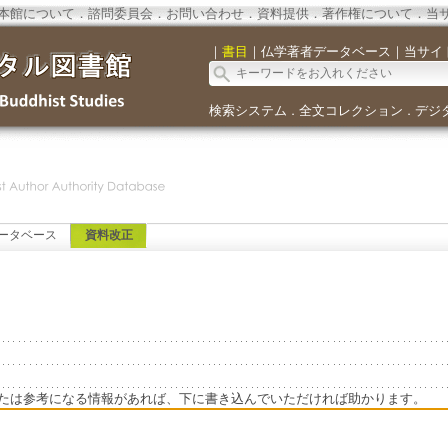
本館について
．
諮問委員会
．
お問い合わせ
．
資料提供
．
著作権について
．
当
｜
書目
｜
仏学著者データベース
｜
当サイ
検索システム
全文コレクション
デジ
．
．
ータベース
資料改正
たは参考になる情報があれば、下に書き込んでいただければ助かります。