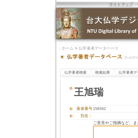
サイトマップ
．
．
ホーム
>
仏学著者データベース
仏学著者検索
検索結果
仏学著者デ
王旭瑞
著者番号
156562
別名：
ご意見やご指摘など、ま