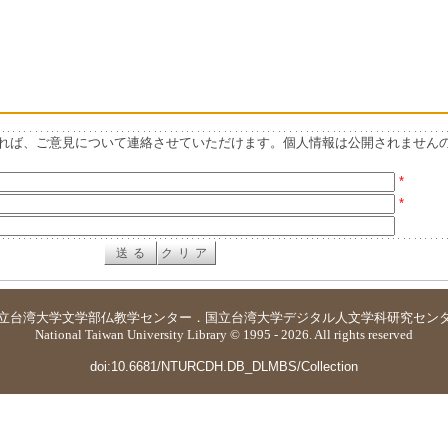
れば、ご意見について連絡させていただけます。個人情報は公開されません
*
*
立台湾大学
文学部仏教学センター
．
国立台湾大学デジタル人文学科研究セン
National Taiwan University Library © 1995 - 2026. All rights reserved
doi:10.6681/NTURCDH.DB_DLMBS/Collection