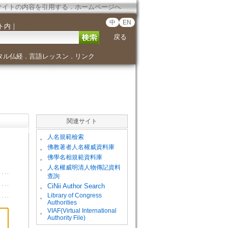
サイトの内容を引用する
．
ホームページへ
中
EN
ト内
｜
戻る
タル仏経
言語レッスン
リンク
．
．
関連サイト
。
人名規範檢索
。
佛教著者人名權威資料庫
。
佛學名相規範資料庫
。
人名權威明清人物傳記資料
查詢
。
CiNii Author Search
Library of Congress
。
Authorities
VIAF(Virtual International
。
Authority File)