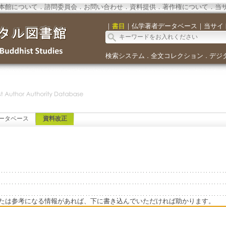
本館について
．
諮問委員会
．
お問い合わせ
．
資料提供
．
著作権について
．
当
｜
書目
｜
仏学著者データベース
｜
当サイ
検索システム
全文コレクション
デジ
．
．
ータベース
資料改正
たは参考になる情報があれば、下に書き込んでいただければ助かります。