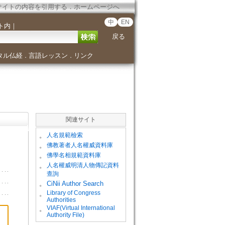
サイトの内容を引用する
．
ホームページへ
中
EN
ト内
｜
戻る
タル仏経
言語レッスン
リンク
．
．
関連サイト
。
人名規範檢索
。
佛教著者人名權威資料庫
。
佛學名相規範資料庫
。
人名權威明清人物傳記資料
查詢
。
CiNii Author Search
Library of Congress
。
Authorities
VIAF(Virtual International
。
Authority File)