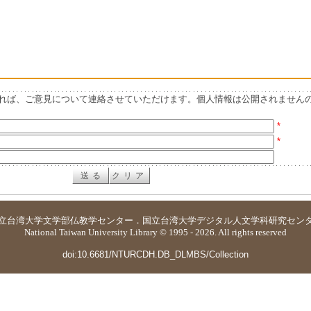
れば、ご意見について連絡させていただけます。個人情報は公開されません
*
*
立台湾大学
文学部仏教学センター
．
国立台湾大学デジタル人文学科研究セン
National Taiwan University Library © 1995 - 2026. All rights reserved
doi:10.6681/NTURCDH.DB_DLMBS/Collection