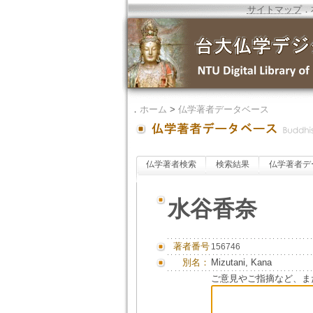
サイトマップ
．
．
ホーム
>
仏学著者データベース
仏学著者検索
検索結果
仏学著者デ
水谷香奈
著者番号
156746
別名：
Mizutani, Kana
ご意見やご指摘など、ま