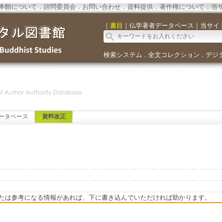
本館について
．
諮問委員会
．
お問い合わせ
．
資料提供
．
著作権について
．
当
｜
書目
｜
仏学著者データベース
｜
当サイ
検索システム
全文コレクション
デジ
．
．
ータベース
資料改正
たは参考になる情報があれば、下に書き込んでいただければ助かります。