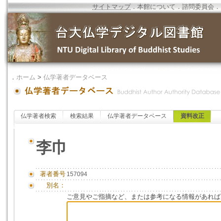
サイトマップ
．
本館について
．
諮問委員会
．
．
ホーム
>
仏学著者データベース
仏学著者検索
検索結果
仏学著者データベース
資料改正
李巾
著者番号
157094
別名：
ご意見やご指摘など、または参考になる情報があれば