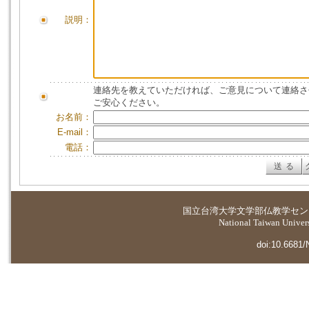
説明：
連絡先を教えていただければ、ご意見について連絡さ
ご安心ください。
お名前：
E-mail：
電話：
国立台湾大学
文学部仏教学セン
National Taiwan Universi
doi:10.6681