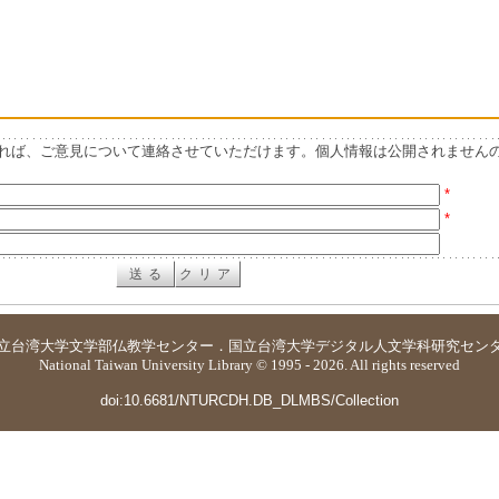
れば、ご意見について連絡させていただけます。個人情報は公開されません
*
*
立台湾大学
文学部仏教学センター
．
国立台湾大学デジタル人文学科研究セン
National Taiwan University Library © 1995 - 2026. All rights reserved
doi:10.6681/NTURCDH.DB_DLMBS/Collection