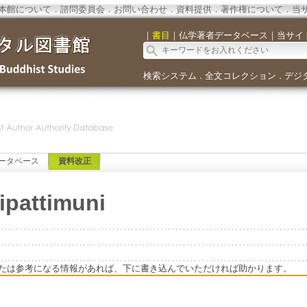
本館について
．
諮問委員会
．
お問い合わせ
．
資料提供
．
著作権について
．
当
｜
書目
｜
仏学著者データベース
｜
当サイ
検索システム
全文コレクション
デジ
．
．
ータベース
資料改正
ipattimuni
たは参考になる情報があれば、下に書き込んでいただければ助かります。