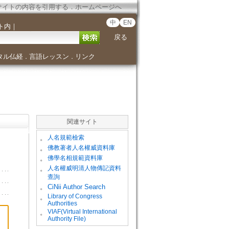
サイトの内容を引用する
．
ホームページへ
中
EN
ト内
｜
戻る
タル仏経
言語レッスン
リンク
．
．
関連サイト
。
人名規範檢索
。
佛教著者人名權威資料庫
。
佛學名相規範資料庫
。
人名權威明清人物傳記資料
查詢
。
CiNii Author Search
Library of Congress
。
Authorities
VIAF(Virtual International
。
Authority File)