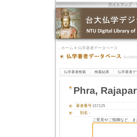
サイトマップ
．
．
ホーム
>
仏学著者データベース
仏学著者検索
検索結果
仏学著者デ
Phra, Rajapar
著者番号
157125
別名：
ご意見やご指摘など、ま