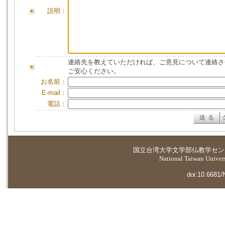
説明：
連絡先を教えていただければ、ご意見について連絡さ
ご安心ください。
お名前：
E-mail：
電話：
国立台湾大学
文学部仏教学セン
National Taiwan Universi
doi:10.6681