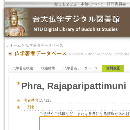
サイトマップ
．
本館について
．
諮問委員会
．
．
ホーム
>
仏学著者データベース
仏学著者検索
検索結果
仏学著者データベース
資料改正
Phra, Rajaparipattimuni
著者番号
157125
別名：
ご意見やご指摘など、または参考になる情報があれば