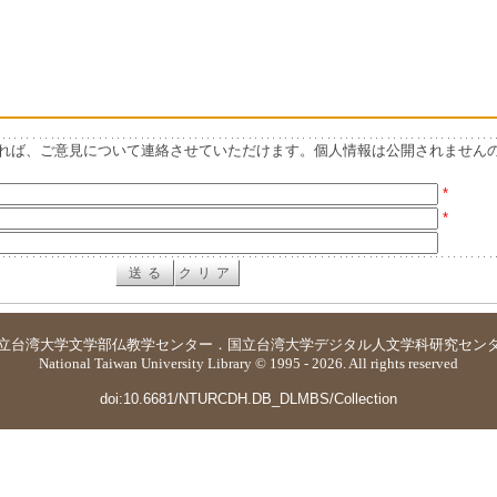
れば、ご意見について連絡させていただけます。個人情報は公開されません
*
*
立台湾大学
文学部仏教学センター
．
国立台湾大学デジタル人文学科研究セン
National Taiwan University Library © 1995 - 2026. All rights reserved
doi:10.6681/NTURCDH.DB_DLMBS/Collection