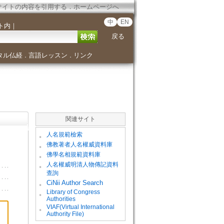
サイトの内容を引用する
．
ホームページへ
中
EN
ト内
｜
戻る
タル仏経
言語レッスン
リンク
．
．
関連サイト
。
人名規範檢索
。
佛教著者人名權威資料庫
。
佛學名相規範資料庫
。
人名權威明清人物傳記資料
查詢
。
CiNii Author Search
Library of Congress
。
Authorities
VIAF(Virtual International
。
Authority File)