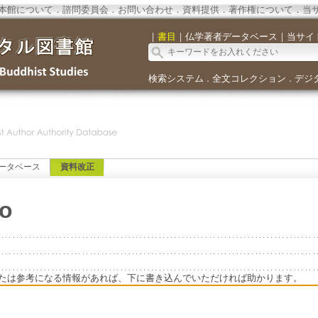
本館について
．
諮問委員会
．
お問い合わせ
．
資料提供
．
著作権について
．
当
｜
書目
｜
仏学著者データベース
｜
当サイ
検索システム
全文コレクション
デジ
．
．
ータベース
資料改正
io
たは参考になる情報があれば、下に書き込んでいただければ助かります。