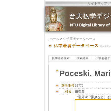
サイトマップ
．
．
ホーム
>
仏学著者データベース
仏学著者検索
検索結果
仏学著者デ
Poceski, Mar
著者番号
15772
別名：
伯理奧
ご意見やご指摘など、ま