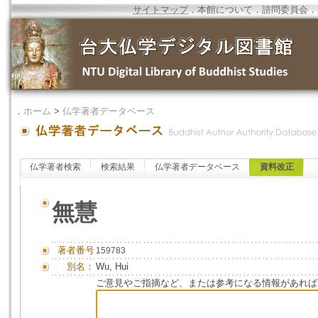
サイトマップ
．
本館について
．
諮問委員会
．
．
ホーム
>
仏学著者データベース
仏学著者検索
検索結果
仏学著者データベース
資料改正
無慧
著者番号
159783
別名：
Wu, Hui
ご意見やご指摘など、または参考になる情報があれば