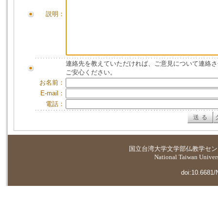
説明：
連絡先を教えていただければ、ご意見について連絡さ
ご安心ください。
お名前：
E-mail：
電話：
国立台湾大学
文学部仏教学セン
National Taiwan Universi
doi:10.6681