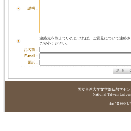
説明：
連絡先を教えていただければ、ご意見について連絡さ
ご安心ください。
お名前：
E-mail：
電話：
国立台湾大学
文学部仏教学セン
National Taiwan Universi
doi:10.6681