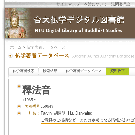
サイトマップ
．
本館について
．
諮問委員会
．
．
ホーム
>
仏学著者データベース
仏学著者検索
検索結果
仏学著者データベース
資料改正
釋法音
+1965 ~
著者番号
159949
別名：
Fa-yin=胡建明=Hu, Jian-ming
ご意見やご指摘など、または参考になる情報があれば