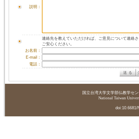
説明：
連絡先を教えていただければ、ご意見について連絡さ
ご安心ください。
お名前：
E-mail：
電話：
国立台湾大学
文学部仏教学セン
National Taiwan Universi
doi:10.6681