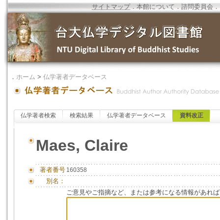
サイトマップ
．
本館について
．
諮問委員会
．
．
ホーム
>
仏学著者データベース
仏学著者検索
検索結果
仏学著者データベース
資料改正
Maes, Claire
著者番号
160358
別名：
ご意見やご指摘など、または参考になる情報があれば