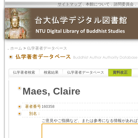
サイトマップ
．
本館について
．
諮問委員会
．
．
ホーム
>
仏学著者データベース
仏学著者検索
検索結果
仏学著者データベース
資料改正
Maes, Claire
著者番号
160358
別名：
ご意見やご指摘など、または参考になる情報があれば