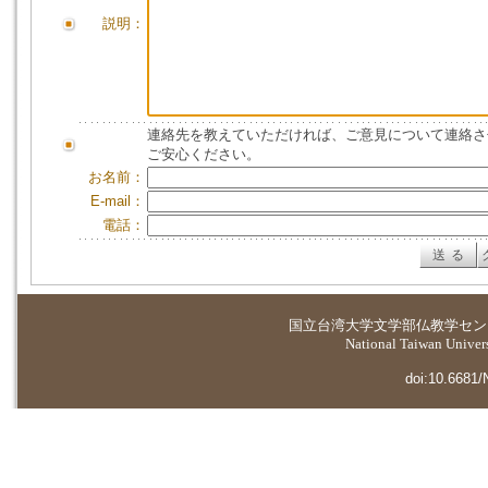
説明：
連絡先を教えていただければ、ご意見について連絡さ
ご安心ください。
お名前：
E-mail：
電話：
国立台湾大学
文学部仏教学セン
National Taiwan Universi
doi:10.6681