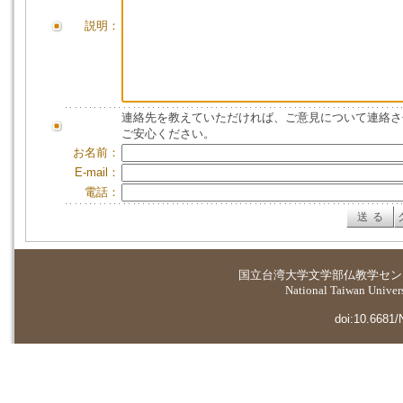
説明：
連絡先を教えていただければ、ご意見について連絡さ
ご安心ください。
お名前：
E-mail：
電話：
国立台湾大学
文学部仏教学セン
National Taiwan Universi
doi:10.6681