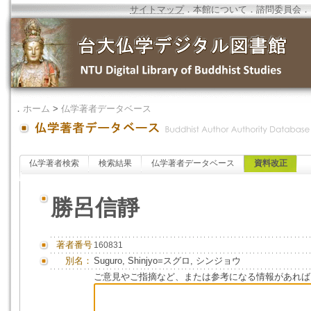
サイトマップ
．
本館について
．
諮問委員会
．
．
ホーム
>
仏学著者データベース
仏学著者検索
検索結果
仏学著者データベース
資料改正
勝呂信靜
著者番号
160831
別名：
Suguro, Shinjyo=スグロ, シンジョウ
ご意見やご指摘など、または参考になる情報があれば