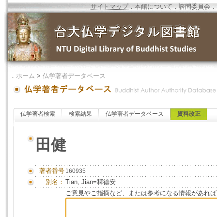
サイトマップ
．
本館について
．
諮問委員会
．
．
ホーム
>
仏学著者データベース
仏学著者検索
検索結果
仏学著者データベース
資料改正
田健
著者番号
160935
別名：
Tian, Jian=釋德安
ご意見やご指摘など、または参考になる情報があれば