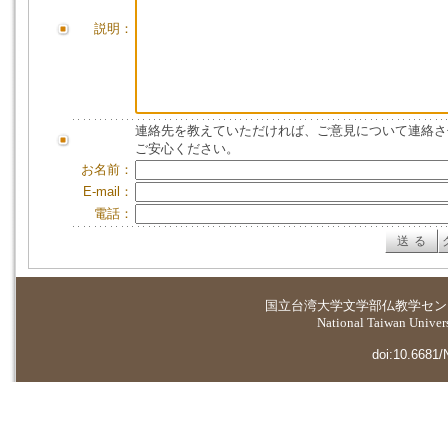
説明：
連絡先を教えていただければ、ご意見について連絡さ
ご安心ください。
お名前：
E-mail：
電話：
国立台湾大学
文学部仏教学セン
National Taiwan Universi
doi:10.6681