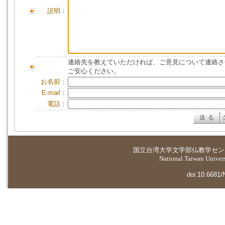
説明：
連絡先を教えていただければ、ご意見について連絡さ
ご安心ください。
お名前：
E-mail：
電話：
国立台湾大学
文学部仏教学セン
National Taiwan Universi
doi:10.6681