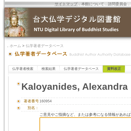
サイトマップ
．
本館について
．
諮問委員会
．
．
ホーム
>
仏学著者データベース
仏学著者検索
検索結果
仏学著者データベース
資料改正
Kaloyanides, Alexandra
著者番号
160954
別名：
ご意見やご指摘など、または参考になる情報があれば