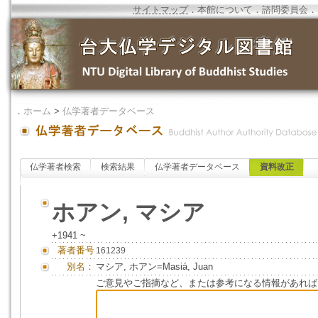
サイトマップ
．
本館について
．
諮問委員会
．
．
ホーム
>
仏学著者データベース
仏学著者検索
検索結果
仏学著者データベース
資料改正
ホアン, マシア
+1941 ~
著者番号
161239
別名：
マシア, ホアン=Masiá, Juan
ご意見やご指摘など、または参考になる情報があれば