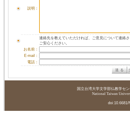
説明：
連絡先を教えていただければ、ご意見について連絡さ
ご安心ください。
お名前：
E-mail：
電話：
国立台湾大学
文学部仏教学セン
National Taiwan Universi
doi:10.6681