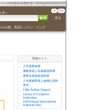
サイトの内容を引用する
．
ホームページへ
中
EN
ト内
｜
戻る
タル仏経
言語レッスン
リンク
．
．
関連サイト
。
人名規範檢索
。
佛教著者人名權威資料庫
。
佛學名相規範資料庫
。
人名權威明清人物傳記資料
查詢
。
CiNii Author Search
Library of Congress
。
Authorities
VIAF(Virtual International
。
Authority File)