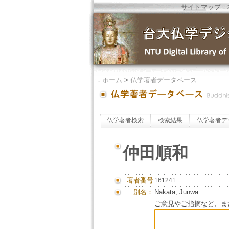
サイトマップ
．
．
ホーム
>
仏学著者データベース
仏学著者検索
検索結果
仏学著者デ
仲田順和
著者番号
161241
別名：
Nakata, Junwa
ご意見やご指摘など、ま