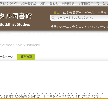
本館について
．
諮問委員会
．
お問い合わせ
．
資料提供
．
著作権について
．
当
｜
書目
｜
仏学著者データベース
｜
当サイ
検索システム
全文コレクション
デジ
．
．
ータベース
資料改正
たは参考になる情報があれば、下に書き込んでいただければ助かります。