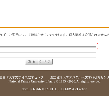
れば、ご意見について連絡させていただけます。個人情報は公開されません
*
*
立台湾大学
文学部仏教学センター
．
国立台湾大学デジタル人文学科研究セン
National Taiwan University Library © 1995 - 2026. All rights reserved
doi:10.6681/NTURCDH.DB_DLMBS/Collection