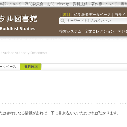
本館について
．
諮問委員会
．
お問い合わせ
．
資料提供
．
著作権について
．
当
｜
書目
｜
仏学著者データベース
｜
当サイ
検索システム
全文コレクション
デジ
．
．
ータベース
資料改正
たは参考になる情報があれば、下に書き込んでいただければ助かります。