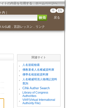
サイトの内容を引用する
．
ホームページへ
中
EN
ト内
｜
戻る
タル仏経
言語レッスン
リンク
．
．
関連サイト
。
人名規範檢索
。
佛教著者人名權威資料庫
。
佛學名相規範資料庫
。
人名權威明清人物傳記資料
查詢
。
CiNii Author Search
Library of Congress
。
Authorities
VIAF(Virtual International
。
Authority File)