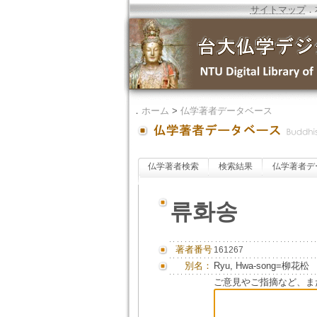
サイトマップ
．
．
ホーム
>
仏学著者データベース
仏学著者検索
検索結果
仏学著者デ
류화송
著者番号
161267
別名：
Ryu, Hwa-song=柳花松
ご意見やご指摘など、ま