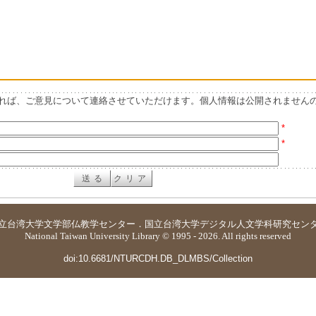
れば、ご意見について連絡させていただけます。個人情報は公開されません
*
*
立台湾大学
文学部仏教学センター
．
国立台湾大学デジタル人文学科研究セン
National Taiwan University Library © 1995 - 2026. All rights reserved
doi:10.6681/NTURCDH.DB_DLMBS/Collection