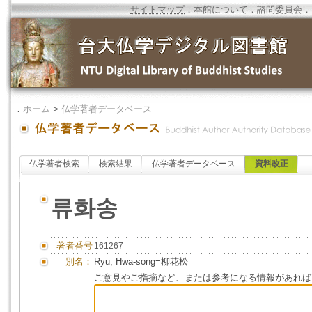
サイトマップ
．
本館について
．
諮問委員会
．
．
ホーム
>
仏学著者データベース
仏学著者検索
検索結果
仏学著者データベース
資料改正
류화송
著者番号
161267
別名：
Ryu, Hwa-song=柳花松
ご意見やご指摘など、または参考になる情報があれば