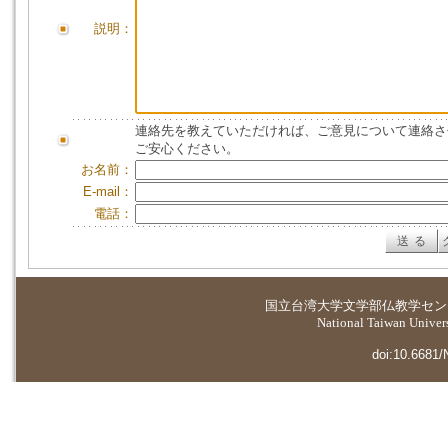
説明：
連絡先を教えていただければ、ご意見について連絡さ
ご安心ください。
お名前：
E-mail：
電話：
国立台湾大学
文学部仏教学セン
National Taiwan Universi
doi:10.6681