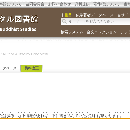
本館について
．
諮問委員会
．
お問い合わせ
．
資料提供
．
著作権について
．
当
｜
書目
｜
仏学著者データベース
｜
当サイ
検索システム
全文コレクション
デジ
．
．
ータベース
資料改正
たは参考になる情報があれば、下に書き込んでいただければ助かります。