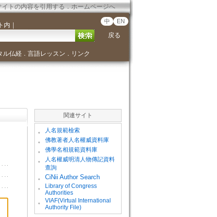
サイトの内容を引用する
．
ホームページへ
中
EN
ト内
｜
戻る
タル仏経
言語レッスン
リンク
．
．
関連サイト
。
人名規範檢索
。
佛教著者人名權威資料庫
。
佛學名相規範資料庫
。
人名權威明清人物傳記資料
查詢
。
CiNii Author Search
Library of Congress
。
Authorities
VIAF(Virtual International
。
Authority File)