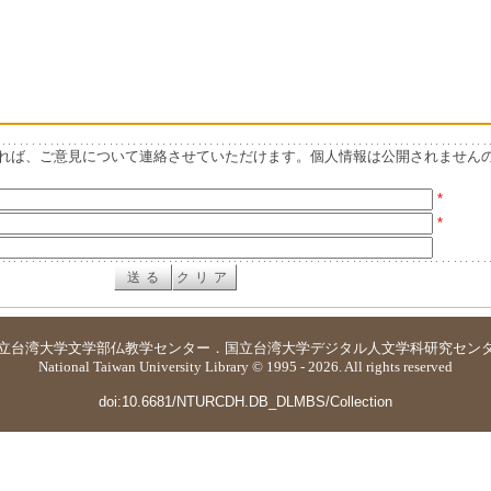
れば、ご意見について連絡させていただけます。個人情報は公開されません
*
*
立台湾大学
文学部仏教学センター
．
国立台湾大学デジタル人文学科研究セン
National Taiwan University Library © 1995 - 2026. All rights reserved
doi:10.6681/NTURCDH.DB_DLMBS/Collection