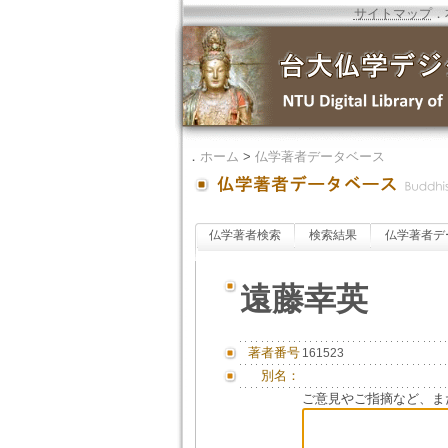
サイトマップ
．
．
ホーム
>
仏学著者データベース
仏学著者検索
検索結果
仏学著者デ
遠藤幸英
著者番号
161523
別名：
ご意見やご指摘など、ま