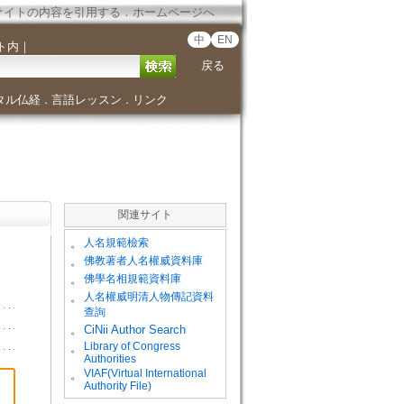
サイトの内容を引用する
．
ホームページへ
中
EN
ト内
｜
戻る
タル仏経
言語レッスン
リンク
．
．
関連サイト
。
人名規範檢索
。
佛教著者人名權威資料庫
。
佛學名相規範資料庫
。
人名權威明清人物傳記資料
查詢
。
CiNii Author Search
Library of Congress
。
Authorities
VIAF(Virtual International
。
Authority File)