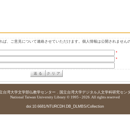
れば、ご意見について連絡させていただけます。個人情報は公開されません
*
*
立台湾大学
文学部仏教学センター
．
国立台湾大学デジタル人文学科研究セン
National Taiwan University Library © 1995 - 2026. All rights reserved
doi:10.6681/NTURCDH.DB_DLMBS/Collection