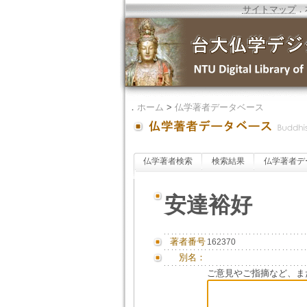
サイトマップ
．
．
ホーム
>
仏学著者データベース
仏学著者検索
検索結果
仏学著者デ
安達裕好
著者番号
162370
別名：
ご意見やご指摘など、ま