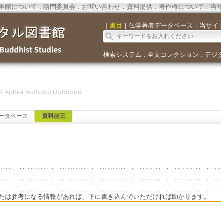
本館について
．
諮問委員会
．
お問い合わせ
．
資料提供
．
著作権について
．
当
｜
書目
｜
仏学著者データベース
｜
当サイ
検索システム
全文コレクション
デジ
．
．
ータベース
資料改正
たは参考になる情報があれば、下に書き込んでいただければ助かります。