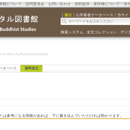
本館について
．
諮問委員会
．
お問い合わせ
．
資料提供
．
著作権について
．
当
｜
書目
｜
仏学著者データベース
｜
当サイ
検索システム
全文コレクション
デジ
．
．
ータベース
資料改正
たは参考になる情報があれば、下に書き込んでいただければ助かります。