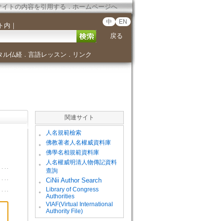
サイトの内容を引用する
．
ホームページへ
中
EN
ト内
｜
戻る
タル仏経
言語レッスン
リンク
．
．
関連サイト
。
人名規範檢索
。
佛教著者人名權威資料庫
。
佛學名相規範資料庫
。
人名權威明清人物傳記資料
查詢
。
CiNii Author Search
Library of Congress
。
Authorities
VIAF(Virtual International
。
Authority File)