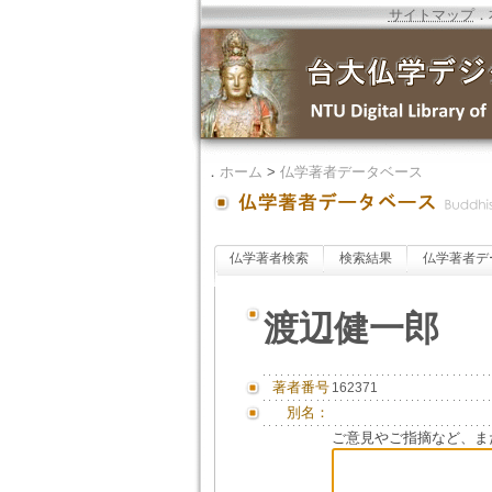
サイトマップ
．
．
ホーム
>
仏学著者データベース
仏学著者検索
検索結果
仏学著者デ
渡辺健一郎
著者番号
162371
別名：
ご意見やご指摘など、ま