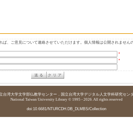
れば、ご意見について連絡させていただけます。個人情報は公開されません
*
*
立台湾大学
文学部仏教学センター
．
国立台湾大学デジタル人文学科研究セン
National Taiwan University Library © 1995 - 2026. All rights reserved
doi:10.6681/NTURCDH.DB_DLMBS/Collection