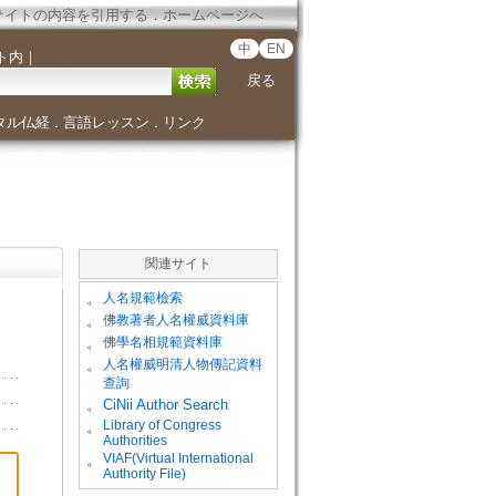
サイトの内容を引用する
．
ホームページへ
中
EN
ト内
｜
戻る
タル仏経
言語レッスン
リンク
．
．
関連サイト
。
人名規範檢索
。
佛教著者人名權威資料庫
。
佛學名相規範資料庫
。
人名權威明清人物傳記資料
查詢
。
CiNii Author Search
Library of Congress
。
Authorities
VIAF(Virtual International
。
Authority File)