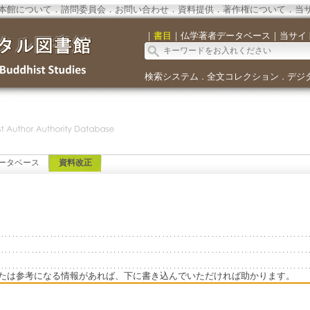
本館について
．
諮問委員会
．
お問い合わせ
．
資料提供
．
著作権について
．
当
｜
書目
｜
仏学著者データベース
｜
当サイ
検索システム
全文コレクション
デジ
．
．
ータベース
資料改正
たは参考になる情報があれば、下に書き込んでいただければ助かります。