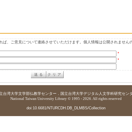
れば、ご意見について連絡させていただけます。個人情報は公開されません
*
*
立台湾大学
文学部仏教学センター
．
国立台湾大学デジタル人文学科研究セン
National Taiwan University Library © 1995 - 2026. All rights reserved
doi:10.6681/NTURCDH.DB_DLMBS/Collection