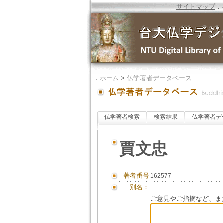
サイトマップ
．
．
ホーム
>
仏学著者データベース
仏学著者検索
検索結果
仏学著者デ
賈文忠
著者番号
162577
別名：
ご意見やご指摘など、ま