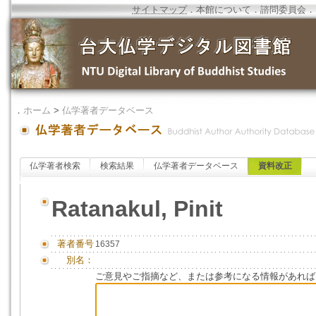
サイトマップ
．
本館について
．
諮問委員会
．
．
ホーム
>
仏学著者データベース
仏学著者検索
検索結果
仏学著者データベース
資料改正
Ratanakul, Pinit
著者番号
16357
別名：
ご意見やご指摘など、または参考になる情報があれば