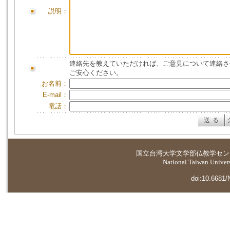
説明：
連絡先を教えていただければ、ご意見について連絡さ
ご安心ください。
お名前：
E-mail：
電話：
国立台湾大学
文学部仏教学セン
National Taiwan Universi
doi:10.6681