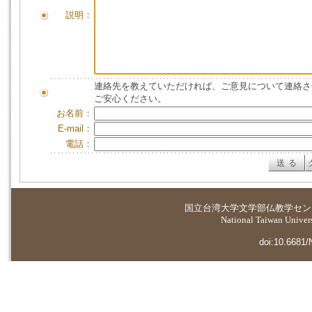
説明：
連絡先を教えていただければ、ご意見について連絡さ
ご安心ください。
お名前：
E-mail：
電話：
国立台湾大学
文学部仏教学セン
National Taiwan Universi
doi:10.6681