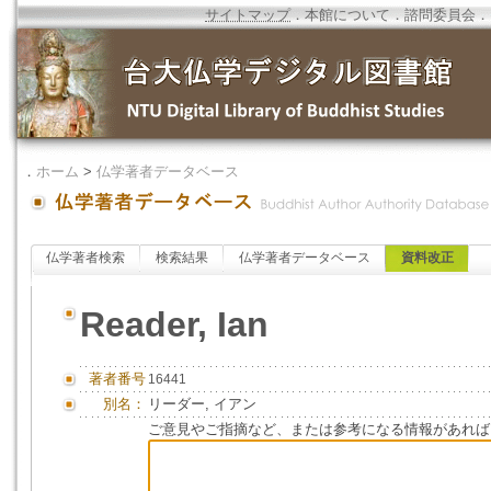
サイトマップ
．
本館について
．
諮問委員会
．
．
ホーム
>
仏学著者データベース
仏学著者検索
検索結果
仏学著者データベース
資料改正
Reader, Ian
著者番号
16441
別名：
リーダー, イアン
ご意見やご指摘など、または参考になる情報があれば