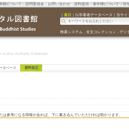
本館について
．
諮問委員会
．
お問い合わせ
．
資料提供
．
著作権について
．
当
｜
書目
｜
仏学著者データベース
｜
当サイ
検索システム
全文コレクション
デジ
．
．
ータベース
資料改正
たは参考になる情報があれば、下に書き込んでいただければ助かります。