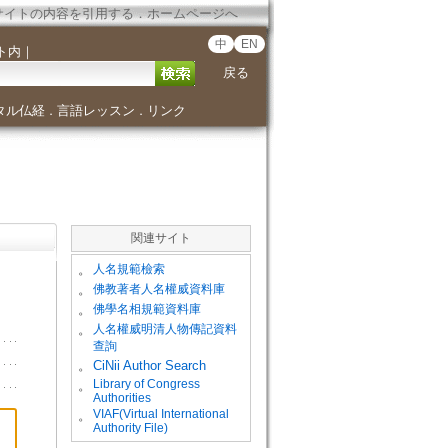
サイトの内容を引用する
．
ホームページへ
中
EN
ト内
｜
戻る
タル仏経
言語レッスン
リンク
．
．
関連サイト
。
人名規範檢索
。
佛教著者人名權威資料庫
。
佛學名相規範資料庫
。
人名權威明清人物傳記資料
查詢
。
CiNii Author Search
Library of Congress
。
Authorities
VIAF(Virtual International
。
Authority File)