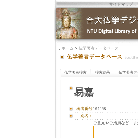
サイトマップ
．
．
ホーム
>
仏学著者データベース
仏学著者検索
検索結果
仏学著者デ
易嘉
著者番号
164458
別名：
ご意見やご指摘など、ま