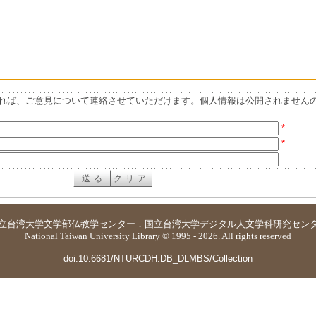
れば、ご意見について連絡させていただけます。個人情報は公開されません
*
*
立台湾大学
文学部仏教学センター
．
国立台湾大学デジタル人文学科研究セン
National Taiwan University Library © 1995 - 2026. All rights reserved
doi:10.6681/NTURCDH.DB_DLMBS/Collection