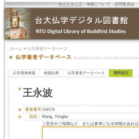
サイトマップ
．
本館について
．
諮問委員会
．
．
ホーム
>
仏学著者データベース
仏学著者検索
検索結果
仏学著者データベース
資料改正
王永波
著者番号
166578
別名：
Wang, Yongbo
ご意見やご指摘など、または参考になる情報があれば