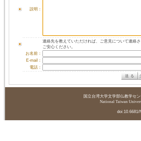
説明：
連絡先を教えていただければ、ご意見について連絡さ
ご安心ください。
お名前：
E-mail：
電話：
国立台湾大学
文学部仏教学セン
National Taiwan Universi
doi:10.6681