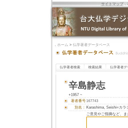
サイトマップ
．
．
ホーム
>
仏学著者データベース
仏学著者検索
検索結果
仏学著者デ
辛島静志
+1957 ~
著者番号
167743
別名：
Karashima, Seishi=
ご意見やご指摘など、ま