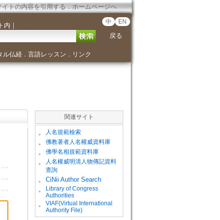
サイトの内容を引用する
．
ホームページへ
中
EN
ト内
｜
戻る
タル仏経
言語レッスン
リンク
．
．
関連サイト
。
人名規範檢索
。
佛教著者人名權威資料庫
。
佛學名相規範資料庫
。
人名權威明清人物傳記資料
查詢
。
CiNii Author Search
Library of Congress
。
Authorities
VIAF(Virtual International
。
Authority File)