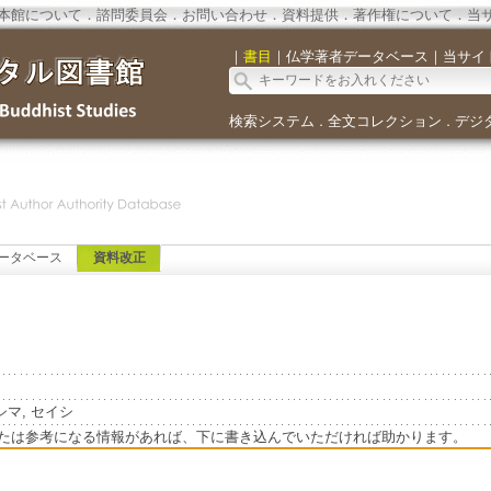
本館について
．
諮問委員会
．
お問い合わせ
．
資料提供
．
著作権について
．
当
｜
書目
｜
仏学著者データベース
｜
当サイ
検索システム
全文コレクション
デジ
．
．
ータベース
資料改正
カラシマ, セイシ
たは参考になる情報があれば、下に書き込んでいただければ助かります。