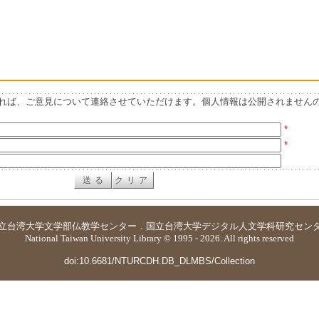
れば、ご意見について連絡させていただけます。個人情報は公開されません
*
*
立台湾大学
文学部仏教学センター
．
国立台湾大学デジタル人文学科研究セン
National Taiwan University Library © 1995 - 2026. All rights reserved
doi:10.6681/NTURCDH.DB_DLMBS/Collection