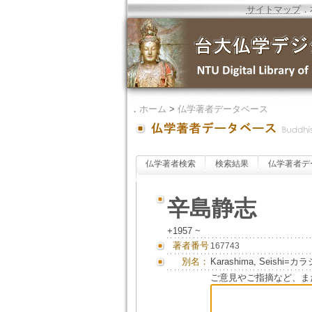
サイトマップ
．
．
ホーム
>
仏学著者データベース
仏学著者検索
検索結果
仏学著者デ
辛島静志
+1957 ~
著者番号
167743
別名：
Karashima, Seishi=
ご意見やご指摘など、ま