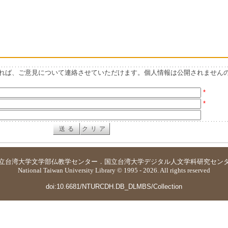
れば、ご意見について連絡させていただけます。個人情報は公開されません
*
*
立台湾大学
文学部仏教学センター
．
国立台湾大学デジタル人文学科研究セン
National Taiwan University Library © 1995 - 2026. All rights reserved
doi:10.6681/NTURCDH.DB_DLMBS/Collection