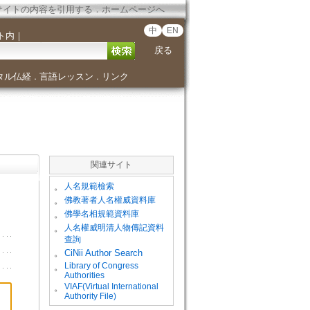
サイトの内容を引用する
．
ホームページへ
中
EN
ト内
｜
戻る
タル仏経
言語レッスン
リンク
．
．
関連サイト
。
人名規範檢索
。
佛教著者人名權威資料庫
。
佛學名相規範資料庫
。
人名權威明清人物傳記資料
查詢
。
CiNii Author Search
Library of Congress
。
Authorities
VIAF(Virtual International
。
Authority File)