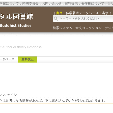
本館について
．
諮問委員会
．
お問い合わせ
．
資料提供
．
著作権について
．
当
｜
書目
｜
仏学著者データベース
｜
当サイ
検索システム
全文コレクション
デジ
．
．
ータベース
資料改正
カラシマ, セイシ
たは参考になる情報があれば、下に書き込んでいただければ助かります。