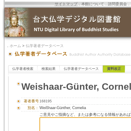
サイトマップ
．
本館について
．
諮問委員会
．
．
ホーム
>
仏学著者データベース
仏学著者検索
検索結果
仏学著者データベース
資料改正
Weishaar-Günter, Cornel
著者番号
168195
別名：
Weißhaar-Günther, Cornelia
ご意見やご指摘など、または参考になる情報があれば