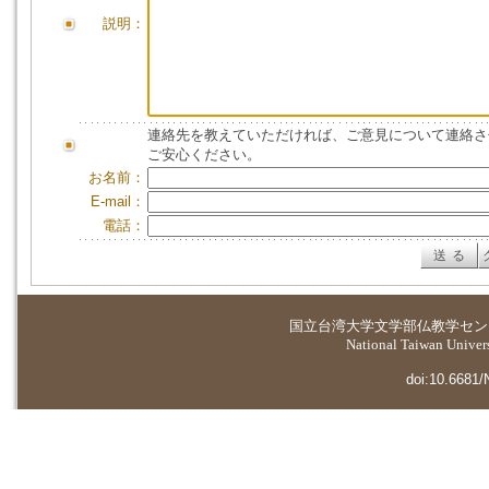
説明：
連絡先を教えていただければ、ご意見について連絡さ
ご安心ください。
お名前：
E-mail：
電話：
国立台湾大学
文学部仏教学セン
National Taiwan Universi
doi:10.6681