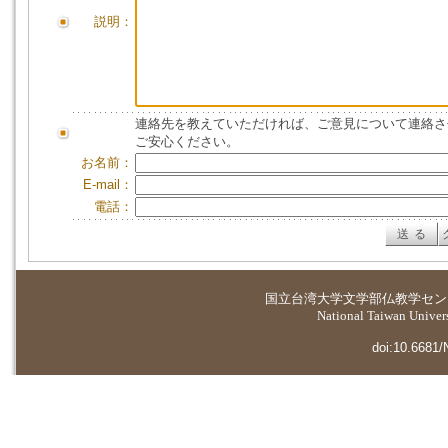
説明：
連絡先を教えていただければ、ご意見について連絡さ
ご安心ください。
お名前：
E-mail：
電話：
国立台湾大学
文学部仏教学セン
National Taiwan Universi
doi:10.6681