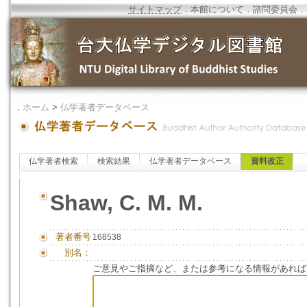
サイトマップ
．
本館について
．
諮問委員会
．
．
ホーム
>
仏学著者データベース
仏学著者検索
検索結果
仏学著者データベース
資料改正
Shaw, C. M. M.
著者番号
168538
別名：
ご意見やご指摘など、または参考になる情報があれば