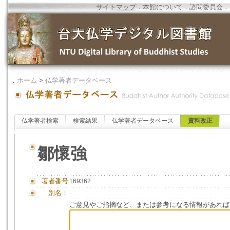
サイトマップ
．
本館について
．
諮問委員会
．
．
ホーム
>
仏学著者データベース
仏学著者検索
検索結果
仏学著者データベース
資料改正
鄒懷強
著者番号
169362
別名：
ご意見やご指摘など、または参考になる情報があれば