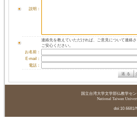
説明：
連絡先を教えていただければ、ご意見について連絡さ
ご安心ください。
お名前：
E-mail：
電話：
国立台湾大学
文学部仏教学セン
National Taiwan Universi
doi:10.6681