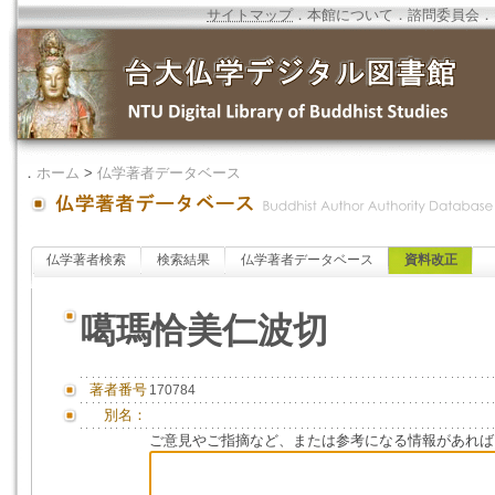
サイトマップ
．
本館について
．
諮問委員会
．
．
ホーム
>
仏学著者データベース
仏学著者検索
検索結果
仏学著者データベース
資料改正
噶瑪恰美仁波切
著者番号
170784
別名：
ご意見やご指摘など、または参考になる情報があれば