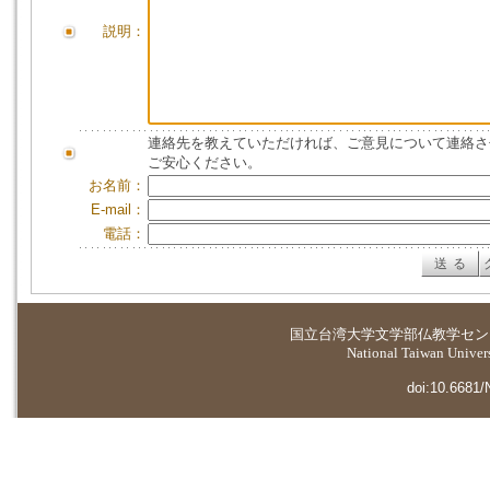
説明：
連絡先を教えていただければ、ご意見について連絡さ
ご安心ください。
お名前：
E-mail：
電話：
国立台湾大学
文学部仏教学セン
National Taiwan Universi
doi:10.6681