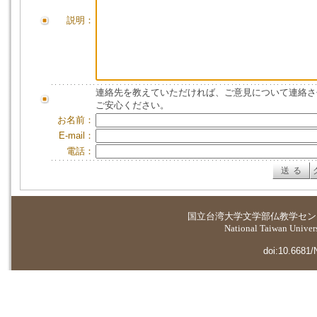
説明：
連絡先を教えていただければ、ご意見について連絡さ
ご安心ください。
お名前：
E-mail：
電話：
国立台湾大学
文学部仏教学セン
National Taiwan Universi
doi:10.6681