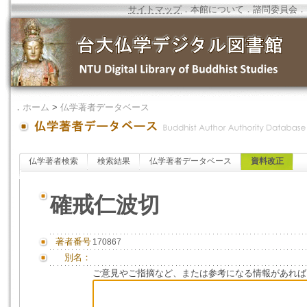
サイトマップ
．
本館について
．
諮問委員会
．
．
ホーム
>
仏学著者データベース
仏学著者検索
検索結果
仏学著者データベース
資料改正
確戒仁波切
著者番号
170867
別名：
ご意見やご指摘など、または参考になる情報があれば