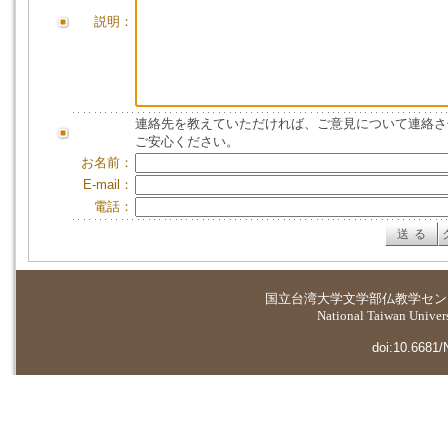
説明：
連絡先を教えていただければ、ご意見について連絡さ
ご安心ください。
お名前：
E-mail：
電話：
国立台湾大学
文学部仏教学セン
National Taiwan Universi
doi:10.6681