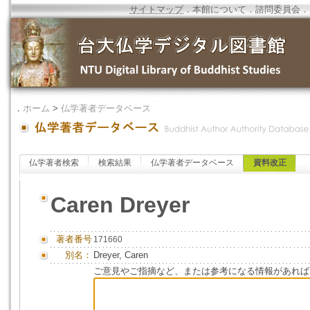
サイトマップ
．
本館について
．
諮問委員会
．
．
ホーム
>
仏学著者データベース
仏学著者検索
検索結果
仏学著者データベース
資料改正
Caren Dreyer
著者番号
171660
別名：
Dreyer, Caren
ご意見やご指摘など、または参考になる情報があれば