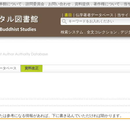
本館について
．
諮問委員会
．
お問い合わせ
．
資料提供
．
著作権について
．
当
｜
書目
｜
仏学著者データベース
｜
当サイ
検索システム
全文コレクション
デジ
．
．
ータベース
資料改正
たは参考になる情報があれば、下に書き込んでいただければ助かります。