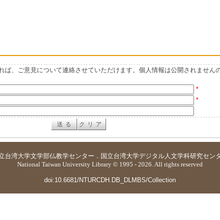
れば、ご意見について連絡させていただけます。個人情報は公開されません
*
*
立台湾大学
文学部仏教学センター
．
国立台湾大学デジタル人文学科研究セン
National Taiwan University Library © 1995 - 2026. All rights reserved
doi:10.6681/NTURCDH.DB_DLMBS/Collection