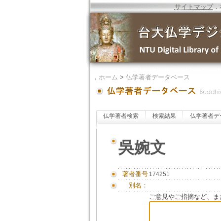
サイトマップ
．
．
ホーム
>
仏学著者データベース
仏学著者検索
検索結果
仏学著者デ
吳婉文
著者番号
174251
別名：
ご意見やご指摘など、ま