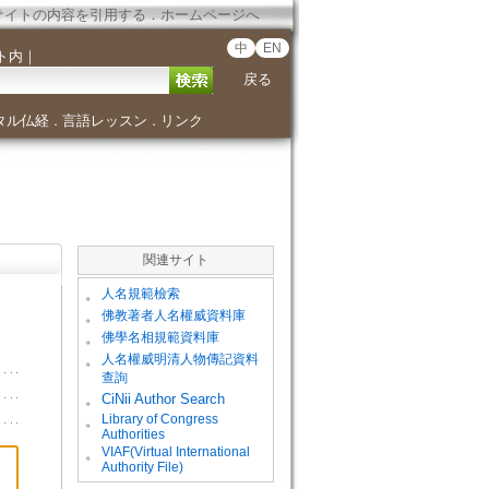
サイトの内容を引用する
．
ホームページへ
中
EN
ト内
｜
戻る
タル仏経
言語レッスン
リンク
．
．
関連サイト
。
人名規範檢索
。
佛教著者人名權威資料庫
。
佛學名相規範資料庫
。
人名權威明清人物傳記資料
查詢
。
CiNii Author Search
Library of Congress
。
Authorities
VIAF(Virtual International
。
Authority File)