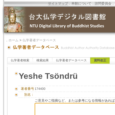
サイトマップ
．
本館について
．
諮問委員会
．
．
ホーム
>
仏学著者データベース
仏学著者検索
検索結果
仏学著者データベース
資料改正
Yeshe Tsöndrü
著者番号
174400
別名：
ご意見やご指摘など、または参考になる情報があれば