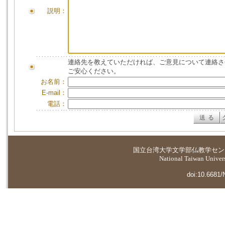
説明：
連絡先を教えていただければ、ご意見について連絡さ
ご安心ください。
お名前：
E-mail：
電話：
国立台湾大学
文学部仏教学セン
National Taiwan Universi
doi:10.6681