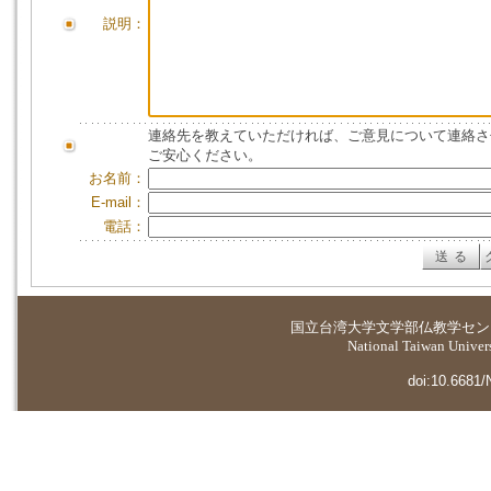
説明：
連絡先を教えていただければ、ご意見について連絡さ
ご安心ください。
お名前：
E-mail：
電話：
国立台湾大学
文学部仏教学セン
National Taiwan Universi
doi:10.6681