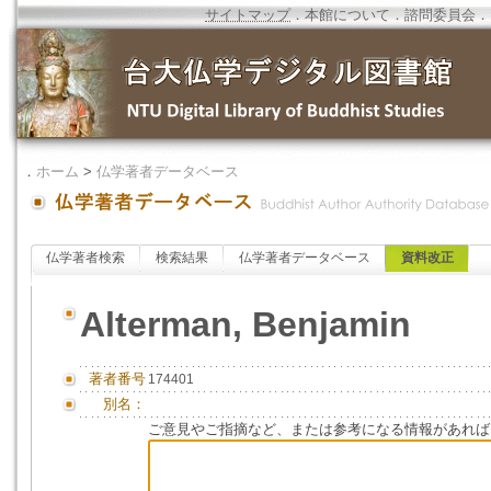
サイトマップ
．
本館について
．
諮問委員会
．
．
ホーム
>
仏学著者データベース
仏学著者検索
検索結果
仏学著者データベース
資料改正
Alterman, Benjamin
著者番号
174401
別名：
ご意見やご指摘など、または参考になる情報があれば