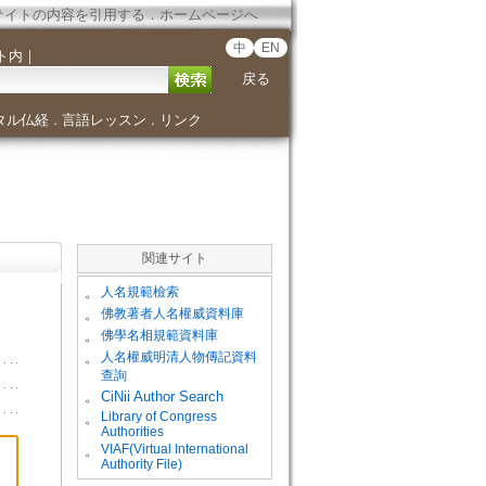
サイトの内容を引用する
．
ホームページへ
中
EN
ト内
｜
戻る
タル仏経
言語レッスン
リンク
．
．
関連サイト
。
人名規範檢索
。
佛教著者人名權威資料庫
。
佛學名相規範資料庫
。
人名權威明清人物傳記資料
查詢
。
CiNii Author Search
Library of Congress
。
Authorities
VIAF(Virtual International
。
Authority File)