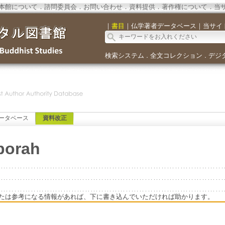
本館について
．
諮問委員会
．
お問い合わせ
．
資料提供
．
著作権について
．
当
｜
書目
｜
仏学著者データベース
｜
当サイ
検索システム
全文コレクション
デジ
．
．
ータベース
資料改正
borah
たは参考になる情報があれば、下に書き込んでいただければ助かります。