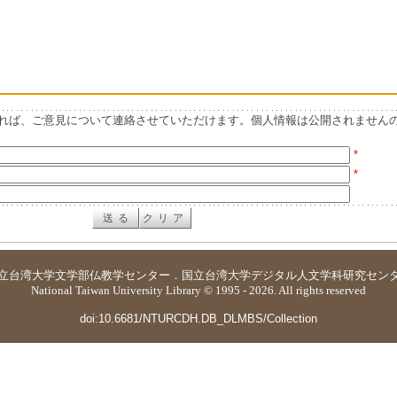
れば、ご意見について連絡させていただけます。個人情報は公開されません
*
*
立台湾大学
文学部仏教学センター
．
国立台湾大学デジタル人文学科研究セン
National Taiwan University Library © 1995 - 2026. All rights reserved
doi:10.6681/NTURCDH.DB_DLMBS/Collection