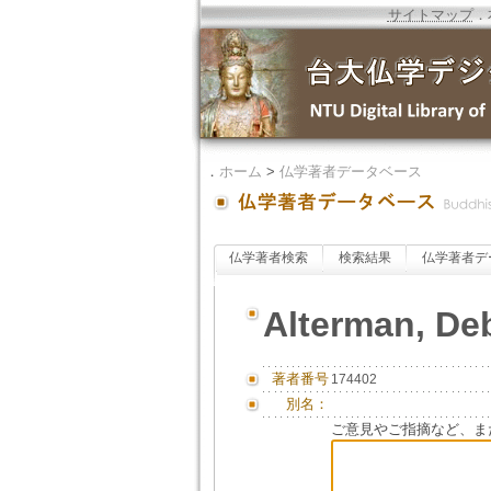
サイトマップ
．
．
ホーム
>
仏学著者データベース
仏学著者検索
検索結果
仏学著者デ
Alterman, De
著者番号
174402
別名：
ご意見やご指摘など、ま