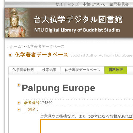
サイトマップ
．
本館について
．
諮問委員会
．
．
ホーム
>
仏学著者データベース
仏学著者検索
検索結果
仏学著者データベース
資料改正
Palpung Europe
著者番号
174860
別名：
ご意見やご指摘など、または参考になる情報があれば