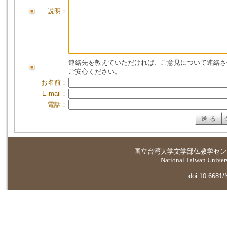
説明：
連絡先を教えていただければ、ご意見について連絡さ
ご安心ください。
お名前：
E-mail：
電話：
国立台湾大学
文学部仏教学セン
National Taiwan Universi
doi:10.6681