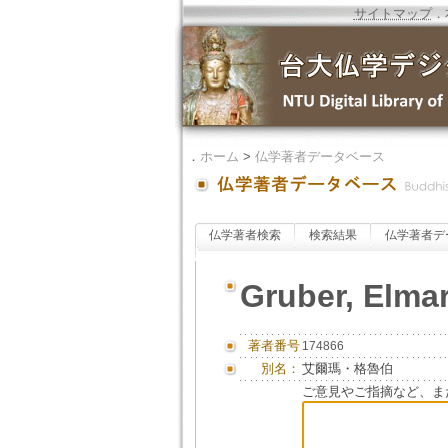
サイトマップ
．
．
ホーム
>
仏学著者データベース
仏学著者検索
検索結果
仏学著者デ
Gruber, Elmar
著者番号
174866
別名：
艾爾瑪・格魯伯
ご意見やご指摘など、ま