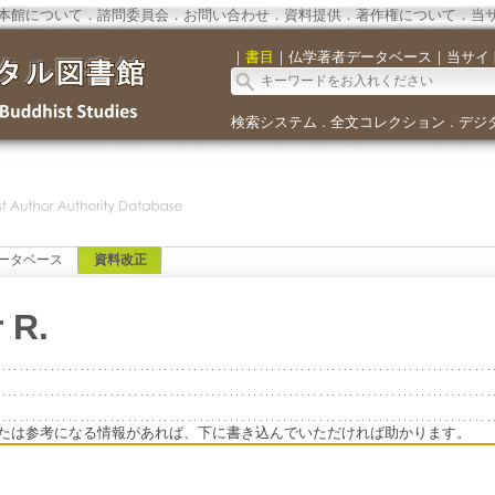
本館について
．
諮問委員会
．
お問い合わせ
．
資料提供
．
著作権について
．
当
｜
書目
｜
仏学著者データベース
｜
当サイ
検索システム
全文コレクション
デジ
．
．
ータベース
資料改正
 R.
たは参考になる情報があれば、下に書き込んでいただければ助かります。