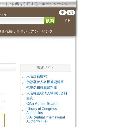
サイトの内容を引用する
．
ホームページへ
中
EN
ト内
｜
戻る
タル仏経
言語レッスン
リンク
．
．
関連サイト
。
人名規範檢索
。
佛教著者人名權威資料庫
。
佛學名相規範資料庫
。
人名權威明清人物傳記資料
查詢
。
CiNii Author Search
Library of Congress
。
Authorities
VIAF(Virtual International
。
Authority File)