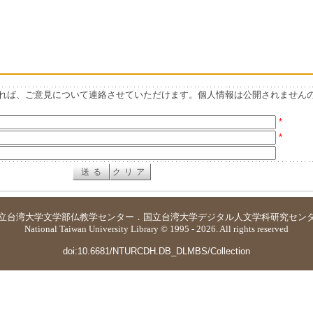
れば、ご意見について連絡させていただけます。個人情報は公開されません
*
*
立台湾大学
文学部仏教学センター
．
国立台湾大学デジタル人文学科研究セン
National Taiwan University Library © 1995 - 2026. All rights reserved
doi:10.6681/NTURCDH.DB_DLMBS/Collection