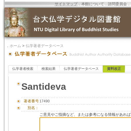
サイトマップ
．
本館について
．
諮問委員会
．
．
ホーム
>
仏学著者データベース
仏学著者検索
検索結果
仏学著者データベース
資料改正
Santideva
著者番号
17490
別名：
ご意見やご指摘など、または参考になる情報があれば