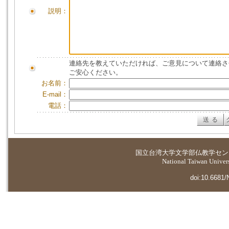
説明：
連絡先を教えていただければ、ご意見について連絡さ
ご安心ください。
お名前：
E-mail：
電話：
国立台湾大学
文学部仏教学セン
National Taiwan Universi
doi:10.6681