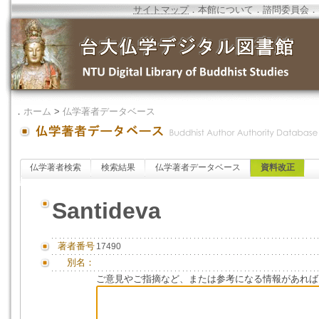
サイトマップ
．
本館について
．
諮問委員会
．
．
ホーム
>
仏学著者データベース
仏学著者検索
検索結果
仏学著者データベース
資料改正
Santideva
著者番号
17490
別名：
ご意見やご指摘など、または参考になる情報があれば