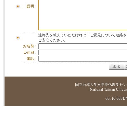
説明：
連絡先を教えていただければ、ご意見について連絡さ
ご安心ください。
お名前：
E-mail：
電話：
国立台湾大学
文学部仏教学セン
National Taiwan Universi
doi:10.6681