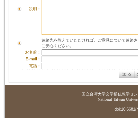
説明：
連絡先を教えていただければ、ご意見について連絡さ
ご安心ください。
お名前：
E-mail：
電話：
国立台湾大学
文学部仏教学セン
National Taiwan Universi
doi:10.6681