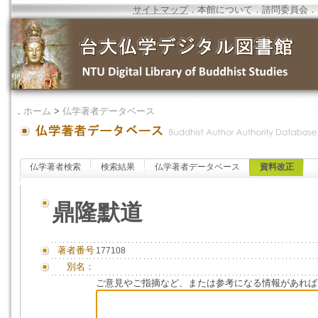
サイトマップ
．
本館について
．
諮問委員会
．
．
ホーム
>
仏学著者データベース
仏学著者検索
検索結果
仏学著者データベース
資料改正
鼎隆默道
著者番号
177108
別名：
ご意見やご指摘など、または参考になる情報があれば