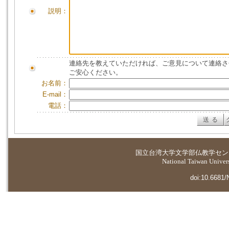
説明：
連絡先を教えていただければ、ご意見について連絡さ
ご安心ください。
お名前：
E-mail：
電話：
国立台湾大学
文学部仏教学セン
National Taiwan Universi
doi:10.6681