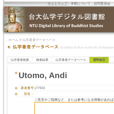
サイトマップ
．
本館について
．
諮問委員会
．
．
ホーム
>
仏学著者データベース
仏学著者検索
検索結果
仏学著者データベース
資料改正
Utomo, Andi
著者番号
177503
別名：
ご意見やご指摘など、または参考になる情報があれば