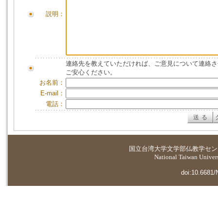
説明：
連絡先を教えていただければ、ご意見について連絡さ
ご安心ください。
お名前：
E-mail：
電話：
国立台湾大学
文学部仏教学セン
National Taiwan Universi
doi:10.6681