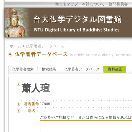
サイトマップ
．
本館について
．
諮問委員会
．
．
ホーム
>
仏学著者データベース
仏学著者検索
検索結果
仏学著者データベース
資料改正
蕭人瑄
著者番号
178081
別名：
ご意見やご指摘など、または参考になる情報があれば