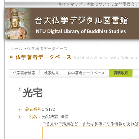
サイトマップ
．
本館について
．
諮問委員会
．
．
ホーム
>
仏学著者データベース
仏学著者検索
検索結果
仏学著者データベース
資料改正
光宅
著者番号
178172
別名：
光宅法雲=法雲
ご意見やご指摘など、または参考になる情報があれば