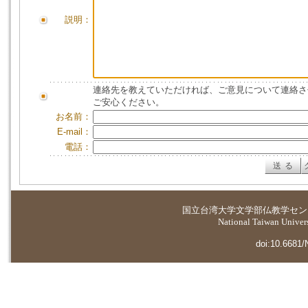
説明：
連絡先を教えていただければ、ご意見について連絡さ
ご安心ください。
お名前：
E-mail：
電話：
国立台湾大学
文学部仏教学セン
National Taiwan Universi
doi:10.6681