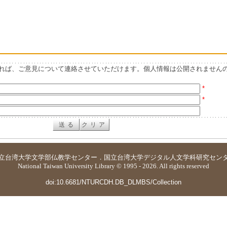
れば、ご意見について連絡させていただけます。個人情報は公開されません
*
*
立台湾大学
文学部仏教学センター
．
国立台湾大学デジタル人文学科研究セン
National Taiwan University Library © 1995 - 2026. All rights reserved
doi:10.6681/NTURCDH.DB_DLMBS/Collection