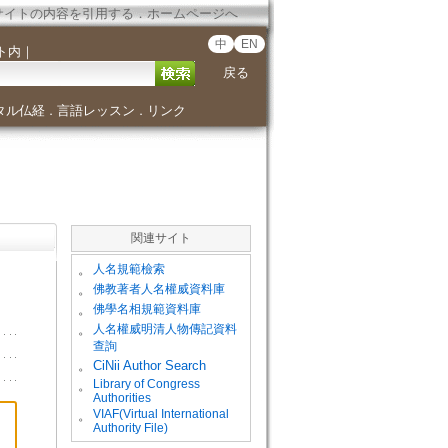
サイトの内容を引用する
．
ホームページへ
中
EN
ト内
｜
戻る
タル仏経
言語レッスン
リンク
．
．
関連サイト
。
人名規範檢索
。
佛教著者人名權威資料庫
。
佛學名相規範資料庫
。
人名權威明清人物傳記資料
查詢
。
CiNii Author Search
Library of Congress
。
Authorities
VIAF(Virtual International
。
Authority File)