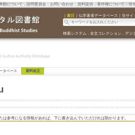
本館について
．
諮問委員会
．
お問い合わせ
．
資料提供
．
著作権について
．
当
｜
書目
｜
仏学著者データベース
｜
当サイ
検索システム
全文コレクション
デジ
．
．
ータベース
資料改正
u
たは参考になる情報があれば、下に書き込んでいただければ助かります。