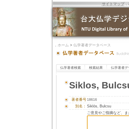
サイトマップ
．
．
ホーム
>
仏学著者データベース
仏学著者検索
検索結果
仏学著者デ
Siklos, Bulcs
著者番号
18616
別名：
Siklós, Bulcsu
ご意見やご指摘など、ま